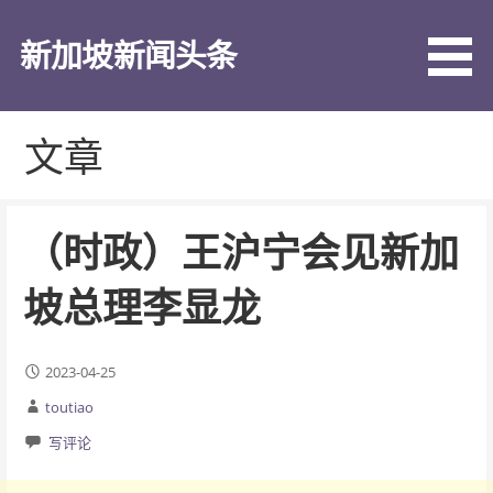
跳
至
新加坡新闻头条
内
容
文章
（时政）王沪宁会见新加
坡总理李显龙
2023-04-25
toutiao
写评论