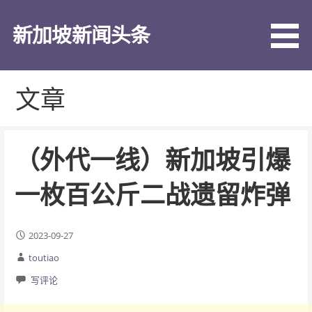
跳
至
新加坡新闻头条
内
容
文章
（外代一线）新加坡引爆
一枚百公斤二战遗留炸弹
2023-09-27
toutiao
写评论