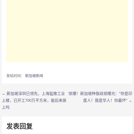
发帖时间：
新加坡新闻
← 新加坡深圳已领先，上海猛推工业
惊爆！新加坡种族歧视曝光：“你是印
文
上楼，已开工700万平方米，能后来居
度人！我是华人！你最坏” →
章
上吗
导
发表回复
航