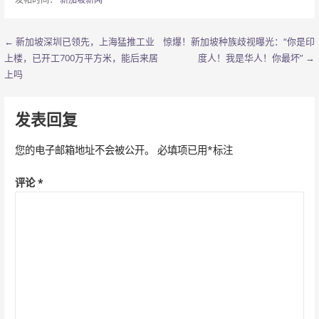
← 新加坡深圳已领先，上海猛推工业
惊爆！新加坡种族歧视曝光：“你是印
文
上楼，已开工700万平方米，能后来居
度人！我是华人！你最坏” →
章
上吗
导
发表回复
航
您的电子邮箱地址不会被公开。
必填项已用
*
标注
评论
*