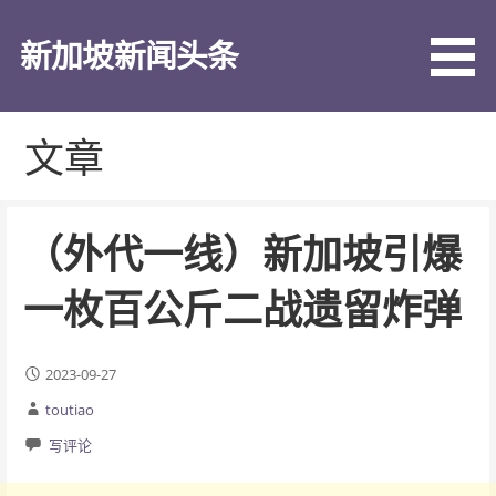
跳
至
新加坡新闻头条
内
容
文章
（外代一线）新加坡引爆
一枚百公斤二战遗留炸弹
2023-09-27
toutiao
写评论