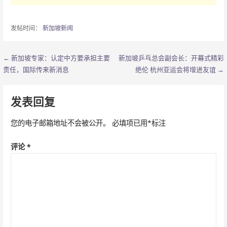
发帖时间：
新加坡新闻
← 新加坡专家：认定中方要承担主要
新加坡乒乓总会副会长：开幕式精彩
文
责任，国际传来新消息
绝伦 杭州亚运会将增进友谊 →
章
导
发表回复
航
您的电子邮箱地址不会被公开。
必填项已用
*
标注
评论
*