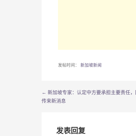
发帖时间：
新加坡新闻
← 新加坡专家：认定中方要承担主要责任，
文
传来新消息
章
导
发表回复
航