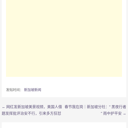
发帖时间：
新加坡新闻
← 网红发新加坡美景视频，美国人借
春节我在岗｜新加坡分社：“ 黑夜行者
文
题发挥批评治安不行，引来多方狂怼
” 雨中护平安 →
章