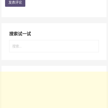
搜索试一试
搜
索
：