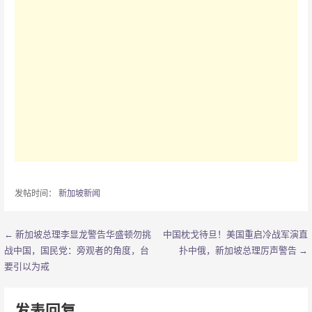
发帖时间：
新加坡新闻
← 新加坡总理李显龙警告华盛顿勿挑
中国枕戈待旦！美国重启冷战军演直
文
战中国，国民党：旁观者的角度，台
扑中俄，新加坡总理厉声警告 →
章
要引以为戒
导
发表回复