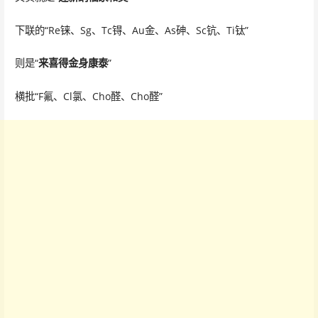
下联的“Re铼、Sg、Tc锝、Au金、As砷、Sc钪、Ti钛”
则是“
来喜得金身康泰
”
横批“F氟、Cl氯、Cho醛、Cho醛”