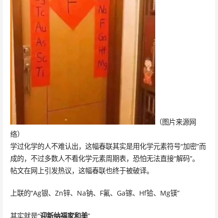
（图片来源网
络）
学过化学的人不难认出，这幅春联其实是用化学元素符号“加密”而
成的，不过多数人不看化学元素周期表，恐怕无法直接“解码”。
帖文在网上引发热议，这幅春联也终于被破译。
上联的“Ag银、Zn锌、Na钠、F氟、Ga镓、Hf铪、Mg镁”
其实就是“
迎新纳福家和美
”