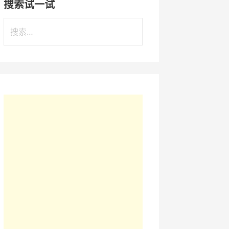
搜索试一试
搜
索
：