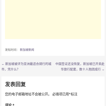
发帖时间：
新加坡新闻
← 新加坡被评为亚洲最适合骑行的城
中国签证还没恢复，新加坡已开卖赴
文
市，凭什么？
华旅行配套，数十人抱团成行 →
章
导
发表回复
航
您的电子邮箱地址不会被公开。
必填项已用
*
标注
评论
*