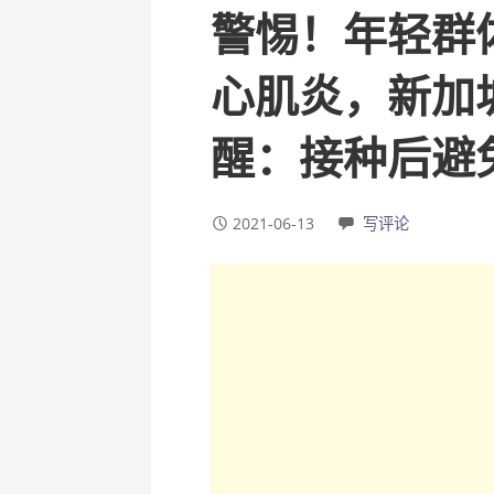
警惕！年轻群
心肌炎，新加
醒：接种后避
2021-06-13
写评论