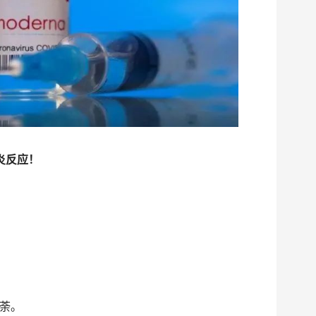
炎反应！
荼。