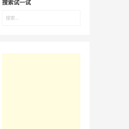
搜索试一试
搜
索
：