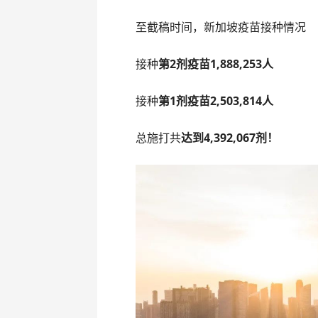
至截稿时间，新加坡疫苗接种情况
接种
第2剂疫苗1,888,253人
接种
第1剂疫苗2,503,814人
总施打共
达到4,392,067剂！