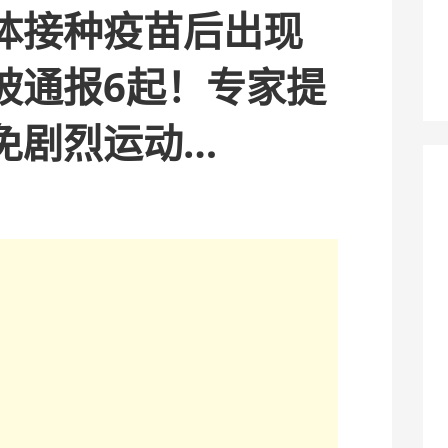
体接种疫苗后出现
坡通报6起！专家提
免剧烈运动…