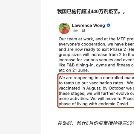
我国已施打超过440
万
剂疫
苗
。。
黄循财：预计8月份疫苗接种覆盖50