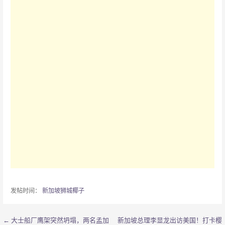
发帖时间：
新加坡狮城椰子
← 大士船厂鹰架突然坍塌，两名孟加
新加坡总理李显龙出访美国！打卡樱