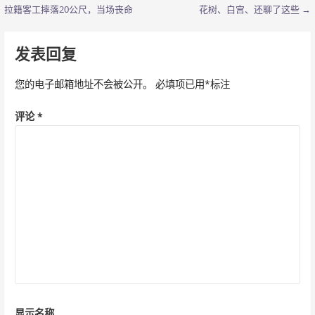
文
拉籍客工摔落20公尺，当场丧命
花树、白宫、还聊了这些 →
章
导
发表回复
航
您的电子邮箱地址不会被公开。
必填项已用
*
标注
评论
*
显示名称