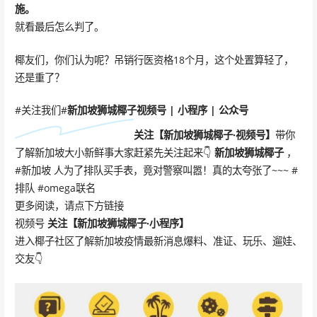
施。
就看最后怎么判了。
椰友们，你们认为呢？吊销行医资格18个月，这个处置算轻了，
还是重了？
#关注我们#
新加坡狮城椰子
视频号 | 小程序 | 公众号
关注【
新加坡狮城椰子·
视频号
】
带你
了解新加坡大小新鲜事大家赶紧先关注起来👇
新加坡狮城椰子
，
#新加坡 人为了排队买手表，竟对警察叫嚣！真的太夸张了~~~ #
排队 #omega联名
更多阅读，请点下方链接
视频号
关注
【新加坡狮城椰子·小程序】
进入椰子社区了解新加坡疫情最新消息爆料、准证、玩乐、遛娃、
交友👇