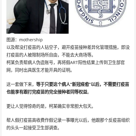
图源：mothership
以及帮没打疫苗的人钻空子，避开疫苗接种差异化管理措施，即没
打疫苗的人被限制场所自由，不能去大商场等。
柯某负责帮病人伪造账号，再将假ART阳性结果上传到卫生部官
网，同时出具医生才能开具的证明。
这一套做下来，
等于只要这个病人“新冠痊愈”以后，不需要打疫苗
也能享有跟打完疫苗的完全接种者同等权益
。
更让人觉得惊奇的是，柯某确实非常胆大包天。
帮人假打疫苗高收费作假记录一事曝光以后，他跟那个反疫苗组织
的头头一起接受卫生部调查。