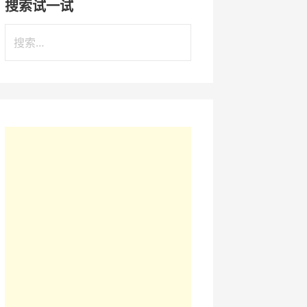
搜索试一试
搜
索
：