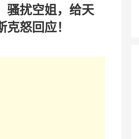
、骚扰空姐，给天
斯克怒回应！