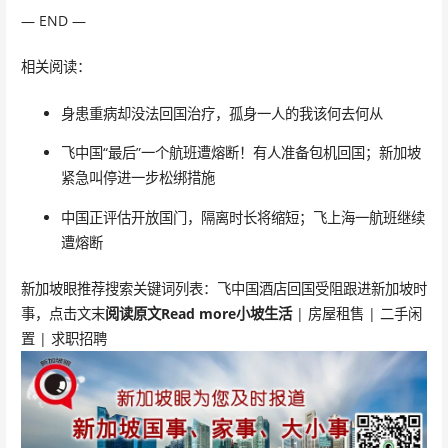
— END —
相关阅读：
身患重病却没法回国治疗，孤身一人的我该何去何从
飞中国“最后”一个航班遭熔断！有人准备包机回国；新加坡
紧急叫停进一步松绑措施
中国正评估开放国门，隔离时长将缩短；飞上海一航班继续
遭熔断
新加坡眼推荐搜索关键词列表：飞中国酒店回国受阻跟进新加坡时
事，点击文末
阅读原文Read more
小坡生活
| 房屋租售 | 二手闲
置 | 求职招聘