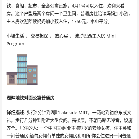
铁，食阁，超市，全套公寓设施，4月1号可以入住，欢迎来看
房。这个户型是两个房间一个卫生间，普通房住陪读妈妈加小孩，
主人房欢迎陪读妈妈加小孩入住，1750元，水电平分。
小坡生活 ， 交易担保 ， 放心买 ， 波动巴西主人房 Mini
Program
湖畔地铁对面公寓普通房
详细描述
: 步行2分钟到湖畔Lakeside MRT，一两站到裕廊东或文
礼。步行几分钟到附近大型食阁。高楼层，不朝马路无噪音，设施
齐全。居住的人: 一个中国夫妻(业主)带7岁的安静女孩，住主卧和
一间普通房 缅甸女佣有单独的女佣房和厕所 你会住进另一间普通