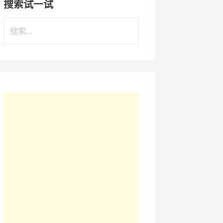
搜索试一试
搜
索
：