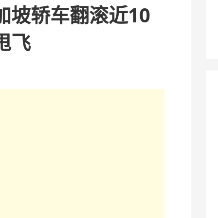
加坡轿车翻滚近10
甩飞