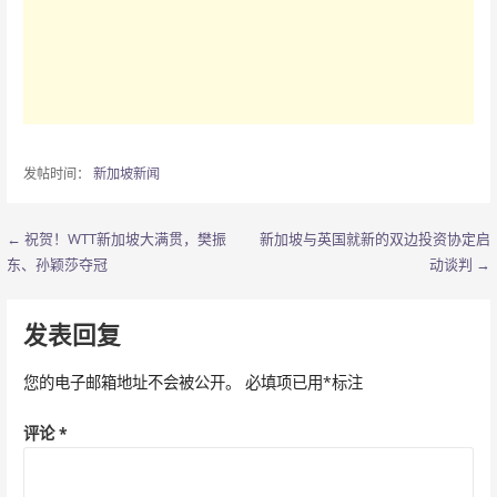
发帖时间：
新加坡新闻
← 祝贺！WTT新加坡大满贯，樊振
新加坡与英国就新的双边投资协定启
文
东、孙颖莎夺冠
动谈判 →
章
导
发表回复
航
您的电子邮箱地址不会被公开。
必填项已用
*
标注
评论
*