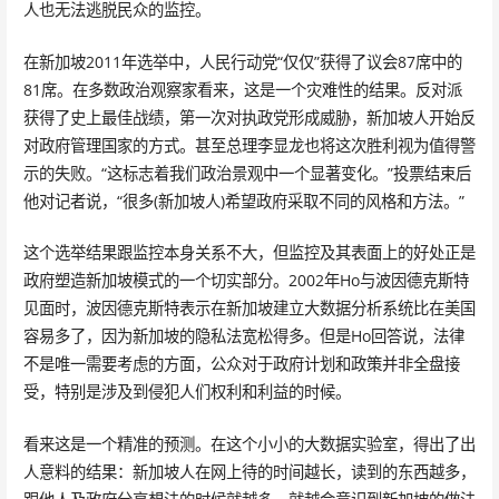
人也无法逃脱民众的监控。
在新加坡2011年选举中，人民行动党“仅仅”获得了议会87席中的
81席。在多数政治观察家看来，这是一个灾难性的结果。反对派
获得了史上最佳战绩，第一次对执政党形成威胁，新加坡人开始反
对政府管理国家的方式。甚至总理李显龙也将这次胜利视为值得警
示的失败。“这标志着我们政治景观中一个显著变化。”投票结束后
他对记者说，“很多(新加坡人)希望政府采取不同的风格和方法。”
这个选举结果跟监控本身关系不大，但监控及其表面上的好处正是
政府塑造新加坡模式的一个切实部分。2002年Ho与波因德克斯特
见面时，波因德克斯特表示在新加坡建立大数据分析系统比在美国
容易多了，因为新加坡的隐私法宽松得多。但是Ho回答说，法律
不是唯一需要考虑的方面，公众对于政府计划和政策并非全盘接
受，特别是涉及到侵犯人们权利和利益的时候。
看来这是一个精准的预测。在这个小小的大数据实验室，得出了出
人意料的结果：新加坡人在网上待的时间越长，读到的东西越多，