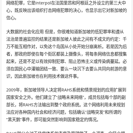
网络犯罪，它是Interpol在法国里昂和阿根廷之外设立的第三大中
心，既反映出该组织打击网络犯罪的决心，也显示出它对新加坡的
信心。
大数据的社会化应用 但是，你很难知道新加坡的低犯罪率和遵从
法治是普遍监控的结果还是新加坡人彼此之间有不成文的约定：千
万不能互相作对，以免这个岛国从小处开始分崩离析。若是因为后
者，那政府即使在每个街区都装上摄像头，将每条网络信息都搜集
起来，还是不足以有效抑制犯罪、阻止恐怖主义或传染病蔓延。必
须在国民心中灌输团结一致、要么一块沉下去要么共同向前游的意
识，因此新加坡也在利用技术做这件事。
2009年，新加坡领导人决定将RAHS系统和情景规划的应用扩展到
国家安全之外。他们建立了“战略未来网络”，成员包括每个部的副
部长，将RAHS方法输出到整个政府系统。这个网络利用未来规划
法应对各种国内社会和经济问题，包括确认“战略突发”和所谓的
“黑天鹅”事件，即可能突然影响到国家稳定的情况。