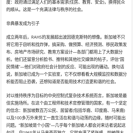
度：政府通过满足人们的基本需求(住房、教育、安全)，换得民众
的顺从。这是一个充满法律与秩序的社会。
非典暴发成为引子
成立两年后，RAHS的发展超出波因德克斯特的想像。新加坡不只
将它用于窃听和找炸弹，搞采购、做预算、经济预测、移民政策发
布、房地产市场研究、教育方案设计—各部门都用上了大数据分
析。他们还留意分析脸书、推特和其他社交媒体的帖子，评估“国
民情绪”—他们对政府社会计划的反应、可能出现的骚动。换句话
说，新加坡已成为一个实验室，它不仅想看看大规模监控和数据分
析能否阻止恐袭，还想知道是否能用技术打造更和谐的社会。
对以维持秩序为目标的中央控制式复杂技术系统而言，新加坡是最
佳实施场所。在这个由工程师和技术官僚管理的国家，有一个坚定
的信念：新加坡数百万公民、居留者(包括华裔、印度裔、马来裔)
以及100多万外来劳工一直生活在和谐与动荡的边缘，随时可能出
问题。“新加坡是个小国”—几乎每个新加坡人都会对来访者说起这
句话。自1965年从马来西亚独立，它就充满了紧张感，怕被强大