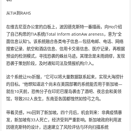
从TIA到RAHS
在维吉尼亚办公室的白板上，波因德克斯特一番描画，向Ho介绍
了自己构思的TIA系统(Total Inform ationAw areness，意为“全
面信息认知”)。该系统融合各类电子信息—包括电邮、电话、网络
搜索记录、航空和酒店信息、信用卡交易信息、医疗记录，再根据
预设的检测模式，寻找恐袭的蛛丝马迹。其理念是未雨绸缪，发现
恐袭于策划阶段，及时通知司法及情报机构介入。
这个系统让Ho折服，“它可以将大量数据联系起来，实现大海捞针
的目标。”他想知道这个尚未在美国部署的系统能否用于新加坡—
就在10天前，恐怖分子在印尼巴厘岛袭击了酒吧、夜总会和美领
馆，导致202人丧生，东南亚各国都惶然如惊弓之鸟。
带着灵感，Ho回到了新加坡。四个月后，机会到来：非典疫情暴
发，新加坡有33人死亡，经济受到严重影响。新加坡政府利用波
因德克斯特的设计，迅速建立了风险评估与环向扫描系统