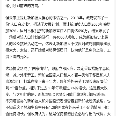
绪引导到前进的方向。”
但未来正是让新加坡人担心的事情之一。2013年，政府发布了一
份“人口白皮书”，描述了发展计划，预计新加坡人口到2030年会增
加30%，届时已很拥挤的新加坡常住人口将达690万。结果爆发了
一场反对该人口计划的游行，有4000人参加，成为新加坡史上最
大的公众抗议活动之一。这表明新加坡人不仅反对政府将国家建设
得太大、太快，还开始反对移民邻居们，认为他们是房价上涨、工
资下降的元凶。
这场抗议影响了“国家情绪”，政府立即反应，决定采取措施平息风
潮，减少外来劳工。新加坡国家人口和人才署—类似于移民和人力
资源部门—打算在接下来十年内，每年将外来劳工增长速度降低1
到2个百分点，相对于过去30年每年超过3%的增长，这是极大改
变。与之相伴的是，新加坡G D P增长可能回缩到年均3%到4%。
不知道富裕的新加坡人和外国投资者能否容忍新加坡经济放缓，也
不知道这个总和生育率只有1.2的国家在外来劳工不足的情况下能
否维持增长。但政府认为，这是保持和谐社会必须付出的代价，大