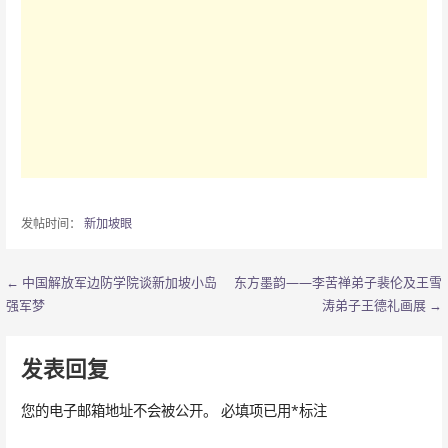
发帖时间：
新加坡眼
← 中国解放军边防学院谈新加坡小岛
东方墨韵——李苦禅弟子裴伦及王雪
文
强军梦
涛弟子王德礼画展 →
章
导
发表回复
航
您的电子邮箱地址不会被公开。
必填项已用
*
标注