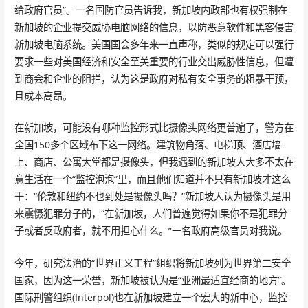
给政府官员”。一名国防官员告诉我，新加坡内政部也有权强制在
新加坡的企业提交威胁电脑网络的信息，以防恶意软件和黑客侵害
新加坡电脑系统。美国国会多年来一直声称，类似的规定可以强行
要求一些对美国经济和安全至关重要的行业交出威胁性信息，但遭
到商会和企业的阻拦，认为这是政府对私有安全事务的粗暴干预，
且成本高昂。
在新加坡，可能没有哪种监控形式比摄像头网络更普遍了，警方在
全国150多个区域布下这一网络。建筑物角落、电梯顶、酒店墙
上、商店、公寓大堂都是摄像头，但我遇到的新加坡人大多不太在
意生活在一个“监控泡泡”里，而且他们知道并不只有新加坡才这么
干：“伦敦和纽约不也到处是摄像头吗？”新加坡人认为摄像头是用
来震慑犯罪分子的，“在新加坡，人们普遍觉得如果你不是犯罪分
子或者反政府者，就不用担心什么。”一名政府高级官员对我说。
今年，研究法治的“世界正义工程”组织将新加坡列为世界第二安全
国家，因为这一荣誉，新加坡被认为是“亚洲最适宜经商的地方”。
国际刑警组织(Interpol)也在新加坡建立一个宏大的新中心，监控