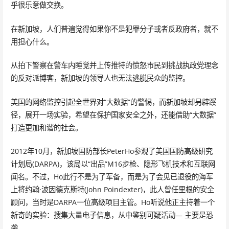
乎很乐意做交换。
在新加坡，人们普遍觉得如果你不是犯罪分子或者反政府者，就不
用担心什么。
从拍下警察在警车内睡觉并上传推特的愤怒市民到挑战执政党理念
的反对派博客，新加坡的领导人也无法逃脱民众的监控。
美国的网络监控引起全世界对“大数据”的警惕，而新加坡却另辟蹊
径，展开一场实验，希望在保护国家安全之外，还能借助“大数据”
打造更加和谐的社会。
2012年10月，新加坡国防部长PeterHo参观了美国国防高级研究
计划局(DARPA)，该局以“出品”M16步枪、隐形飞机技术和互联网
闻名。不过，Ho此行不是为了军备，而是为了会见已退役的海军
上将约翰·波因德克斯特(John Poindexter)，此人曾任里根的安全
顾问，当时是DARPA一位高级项目主管。Ho听说他正主持着一个
新奇的实验：搜集大量电子信息，从中鉴别可疑活动— 主要是恐
袭。