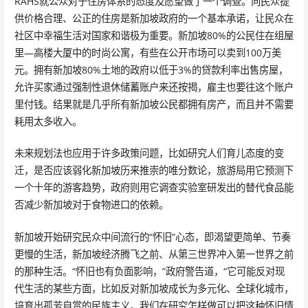
RAHS就公众对于住房体系的态度及愿望做了一个调查。向民众提
供价格合理、公正的住房是新加坡政府的一个基本承诺，让民众在
社区中幸福生活对国家和谐极为重要。新加坡80%的公民住在组屋
里—高楼大厦中的时尚公寓，有些在公开市场可以卖到100万美
元。拥有新加坡80%土地的政府以低于3%的贷款利率出售房屋，
允许买家通过强制性退休储蓄账户来还按揭，雇主也要往这个账户
里付钱。结果就是几乎所有新加坡公民都拥有房产，而且并不需要
耗用太多收入。
未来规划法也应用于许多政策问题，比如研究人们育儿态度的变
迁，是否应该弱化新加坡历来推崇的唯分数论，旅游局用它预测下
一个十年的游客趋势，政府则用它调查实验室研发出的替代食品能
否减少新加坡对于食物进口的依赖。
新加坡开始研究民众中间流行的“怀旧”心态，即渴望更简单、节奏
更慢的生活，新加坡经济腾飞之前、从第三世界冲入第一世界之前
的那种生活。“怀旧也有负面影响，”政府警告道，“它可能反对现
代生活的某些方面，比如反对新加坡成长为多元化、全球化城市，
培育出孤芳自赏的民族主义。我们在研究怎样做可以把这种怀旧情