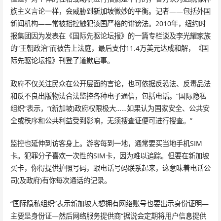
族主义言论一样，会威胁到新加坡微妙的平衡。记者——包括外国
新闻机构——常被指控触犯该国严格的诽谤法。2010年，纽约时
报集团因为发表在《国际先驱论坛报》的一篇专栏谈及李光耀家族
的“王朝政治”而被告上法庭，最后支付11.4万美元达成和解，《国
际先驱论坛报》刊登了道歉启事。
政府不仅关注民众在公开层面的言论，也可依据反恐法、反毒品法
和反不良出版物法合法监控各种电子通信，包括电话。“国际隐私
组织”表示，“(新加坡)政府权限极大……如果认为国家安全、公共安
全或秩序和公共利益受到影响，无须搜查证便可进行搜查。”
监控也延伸到访客身上。游客每到一地，通常要买当地手机SIM
卡。犯罪分子喜欢一次性的SIM卡，因为难以追踪。但要在新加坡
买卡，你得提供护照号码，跟电话号码联系起来，这意味着电话公
司(及政府)有你每次通话的记录。
“国际隐私组织”表示新加坡人想拥有网络账号也要出示身份证明—
主要是身份证—然后网络服务提供商“据说会定期将用户信息提供