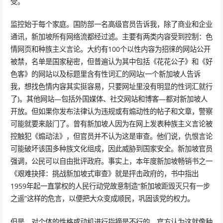
受。
监控始于每个家庭。国防部一名高级官员告诉我，除了商业和企业
通讯，新加坡所有网络流都经过滤。主要有两类内容受到控制：色
情网页和种族主义言论。大约有100个以性内容为招徕的网站公开
被禁，名单是国家秘密，但普遍认为其中包括《花花公子》和《好
色客》的网站以及标题里含有性词汇的网站(一个新加坡人告诉
我，想找色情内容其实挺容易，只要网址里没有明显的性词汇就行
了)。其他网站—包括外国媒体、社交网站和博客—都对新加坡人
开放。但如果你发布法律认为违规或有煽动性的帖子和文章，警察
可能就要来敲门了。曾有新加坡人因为在网上发表种族主义言论被
控触犯《煽动法》，但官员并不认为这是审查。他们说，仇恨言论
可能破坏该国多种族文化组成，因此威胁到国家安全。新加坡官员
强调，公民可以自由批评政府。事实上，本年度新加坡畅销书之一
《艰难抉择：挑战新加坡式审查》就是抨击政府的，书中指出
1959年起一直掌权的人民行动党故意制造“新加坡距毁灭只有一步
之遥”这样的危言，以便把大众变成顺民，巩固该党的权力。
但是，对个体的性格或动机进行指摘是不行的，官方认为这就像种