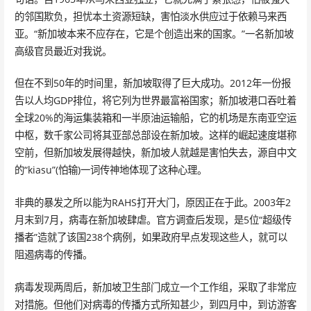
的邻国欺负，担忧本土资源短缺，害怕淡水供应过于依赖马来西
亚。“新加坡本来不应存在，它是个创造出来的国家。”一名新加坡
高级官员最近对我说。
但在不到50年的时间里，新加坡取得了巨大成功。2012年一份报
告以人均GDP排位，将它列为世界最富裕国家；新加坡港口吞吐着
全球20%的海运集装箱和一半原油运输船，它的机场是东南亚空运
中枢，数千家公司将其亚部总部设在新加坡。这样的崛起速度堪称
空前，但新加坡发展得越快，新加坡人就越是害怕失去，源自中文
的“kiasu”(怕输)一词传神地体现了这种心理。
非典的暴发之所以能为RAHS打开大门，原因正在于此。2003年2
月末到7月，病毒在新加坡肆虐。官方调查后发现，是5位“超级传
播者”造就了该国238个病例，如果政府早点发现这些人，就可以
阻遏病毒的传播。
病毒发现两周后，新加坡卫生部门成立一个工作组，采取了非常应
对措施。但他们对病毒的传播方式所知甚少，到四月中，到访游客