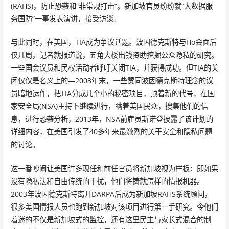
(RAHS)，防止恐袭和“非常规打击”。新加坡官员纷纷就“大数据服
务国防”一事发表演讲，接受访谈。
与此同时，在美国，TIA成为争议话题。波因德克斯特与Ho会面后
仅几周，记者就报道说，五角大楼出钱资助挖掘公众隐私的研究。
一些国会议员和民权活动者呼吁关闭TIA，并获得成功。但TIA的关
闭仅仅是名义上的—2003年末，一些赞同波因德克斯特理念的议
员暗地运作，把TIA分成几个小的秘密项目，顶着新的代号，在国
家安全局(NSA)主持下继续进行，瞒着美国民众，搜集他们的信
息，进行恐袭分析，2013年，NSA前雇员斯诺登披露了该计划的
详细内容，在美国引发了40多年来最激烈的关于安全和隐私问题
的讨论。
这一番吵闹让美国许多现任和前任官员将新加坡视为样板：即如果
没有隐私法和自由传统的干扰，他们将铸就怎样的情报机器。
2003年波因德克斯特离开DARPA后成为新加坡RAHS系统顾问，
很多美国情报人员也跑到新加坡对该项目进行第一手研究。令他们
着迷的不仅是新加坡式的监控，还有这里民主与家长式混合的制