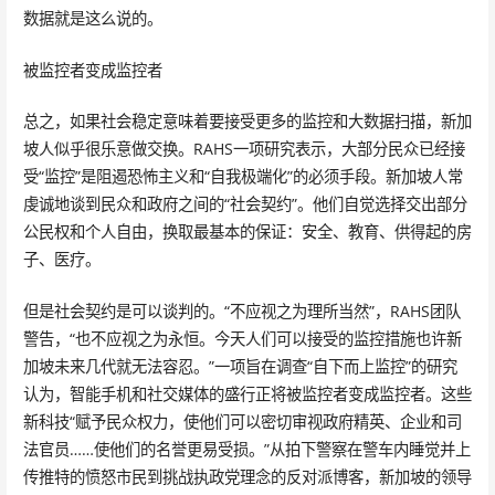
数据就是这么说的。
被监控者变成监控者
总之，如果社会稳定意味着要接受更多的监控和大数据扫描，新加
坡人似乎很乐意做交换。RAHS一项研究表示，大部分民众已经接
受“监控”是阻遏恐怖主义和“自我极端化”的必须手段。新加坡人常
虔诚地谈到民众和政府之间的“社会契约”。他们自觉选择交出部分
公民权和个人自由，换取最基本的保证：安全、教育、供得起的房
子、医疗。
但是社会契约是可以谈判的。“不应视之为理所当然”，RAHS团队
警告，“也不应视之为永恒。今天人们可以接受的监控措施也许新
加坡未来几代就无法容忍。”一项旨在调查“自下而上监控”的研究
认为，智能手机和社交媒体的盛行正将被监控者变成监控者。这些
新科技“赋予民众权力，使他们可以密切审视政府精英、企业和司
法官员……使他们的名誉更易受损。”从拍下警察在警车内睡觉并上
传推特的愤怒市民到挑战执政党理念的反对派博客，新加坡的领导