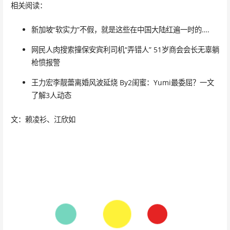
相关阅读：
新加坡“软实力”不假，就是这些在中国大陆红遍一时的….
网民人肉搜索撞保安宾利司机“弄错人” 51岁商会会长无辜躺
枪愤报警
王力宏李靓蕾离婚风波延烧 By2闺蜜：Yumi最委屈？一文
了解3人动态
文：赖凌衫、江欣如