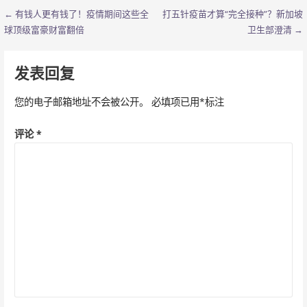
← 有钱人更有钱了！疫情期间这些全
打五针疫苗才算“完全接种”？新加坡
文
球顶级富豪财富翻倍
卫生部澄清 →
章
导
发表回复
航
您的电子邮箱地址不会被公开。
必填项已用
*
标注
评论
*