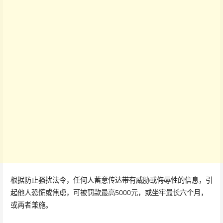
根据防止骚扰法令，任何人蓄意传达带有威胁或侮辱性的信息，引
起他人恐慌或焦虑，可被罚款最高5000元，或坐牢最长六个月，
或两者兼施。