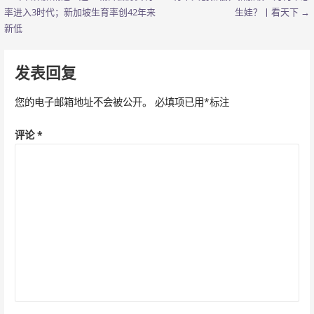
文
率进入3时代；新加坡生育率创42年来
生娃？丨看天下 →
章
新低
导
发表回复
航
您的电子邮箱地址不会被公开。
必填项已用
*
标注
评论
*