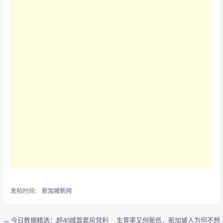
发帖时间：
新加坡新闻
← 今日数据精选：超40城首套房贷利
生育率又创新低，新加坡人为何不想