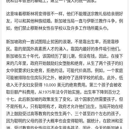
统和百年智慧的基础上，建立一个强大的统一国家。
这意味着穆斯林将变得很不一样，他们不能赠送宗教礼俗给亲朋好
友，可以和其他种族结婚。新加坡当局一直与伊斯兰教作斗争，例
如，他们禁止穆斯林女性在学校以及许多工作场所戴头巾。
新加坡政府一直试图阻止贫困的浪潮，不是靠出生率，而是靠移
民。靠的是国外高素质人才的涌入，靠国内最好的条件吸引他们。
新加坡在五十年代，该国经历了婴儿潮，但没有钱，因此，在接下
来的几年里，政府开始鼓励妇女堕胎和绝育，从生了两个孩子的妇
女中就要求妇女绝育，拒绝的话，可能代价高昂。例如，一个家庭
可能被排除在住房队列之外，被剥夺了选择学校的机会。此外，低
收入无子女妇女获得 10,000 美元的绝育费用。第三个孩子会被收
取巨额产科费用，从1975年法令开始实施，出生率下降到百分之
十七，此后新加坡的政策发生了变化，这个国家仍然需要孩子，但
不是所有人，只有聪明有才，政府才允许他们出生，当局开始在经
济上鼓励受过高等教育的女性生两个、三个甚至四个左右的孩子，
因为聪明的父母的孩子大概率也会变得聪明。据统计，在欧洲和亚
洲，受过教育的女性往往不会生很多孩子，因此，今天的新加坡人