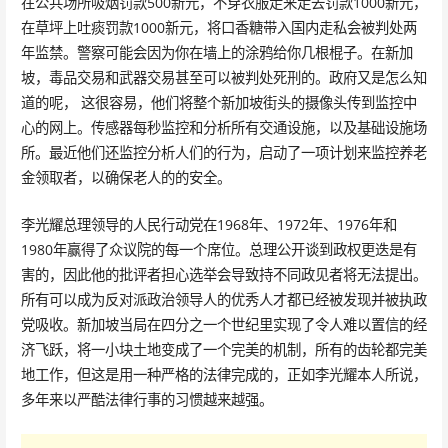
在公共场所吸烟罚款500新元，不穿衣服走来走去罚款1000新元，
在草坪上吐痰罚款1000新元，将口香糖带入国内走私会被判处两
年监禁。警察可能会因为你在墙上的涂鸦给你几根棍子。在新加
坡，毒品交易和武器交易甚至可以被判处死刑的。政府又是怎么知
道的呢， 这很容易，他们将整个新加坡街头的摄像头传到监控中
心的网上。传感器每秒监控和分析所有交通设施，以及基础设施场
所。最近他们还监控分析人们的行为，启动了一项计划来监控养老
金领取者，以确保老人的的安全。
李光耀总理领导的人民行动党在1968年、1972年、1976年和
1980年赢得了众议院的每一个席位。总理公开谈到政权更迭是有
害的，因此他的批评者担心选举会导致持不同政见者将无法提出。
所有可以成为反对派政治领导人的优秀人才都已经被发现并被执政
党吸收。新加坡当局在四分之一个世纪里实现了令人难以置信的经
济飞跃，将一小块土地变成了一个完美的机制，所有的齿轮都完美
地工作，但这是用一种严格的法律完成的，正如李光耀本人所说，
多年来以严酷法律行事的习惯越来越强。