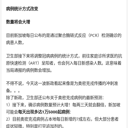
病例统计方式改变
数量将会大增
目前新加坡每日公布的是通过聚合酶链式反应（PCR）检测确诊的
病患人数，
卫生部接下来将调整冠病病例的统计方式，前往家庭诊所求医的抗
原快速检测（ART）呈阳者，也会列入每日新感染人数。这意味着
当局通报的病例数会增加。
不得不说，今天这一波新政看起来像是为奥密克戎传播的冲刺准
备。。。
除了新政，卫生部还公布关于奥密克戎病例的最新预测：
1）接下来，确诊病例数量预计大增！每两三天就会翻倍，新加坡
可能会
每天出现多达1万5000起病例
：
2）目前奥密克戎病例占本地每日新增的7成左右，但大部分患者
症状轻微，特别是打完追加剂的。