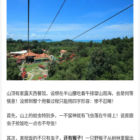
山顶有家露天西餐馆，设想在半山腰吃着牛排望山观海，会是何等
惬意！没想到整个用餐过程只能用四字形容：惨不忍睹！
首先，山上的蚊虫特别多，一不留神就有飞虫落在牛排上！说是跟
虫子抢饭吃一点也不夸张！
其次，来抢饭的不只有虫子，
还有猴子！
一只野猴子从树林里窜出