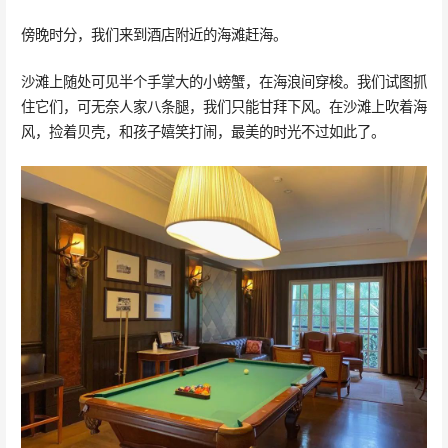
傍晚时分，我们来到酒店附近的海滩赶海。
沙滩上随处可见半个手掌大的小螃蟹，在海浪间穿梭。我们试图抓
住它们，可无奈人家八条腿，我们只能甘拜下风。在沙滩上吹着海
风，捡着贝壳，和孩子嬉笑打闹，最美的时光不过如此了。