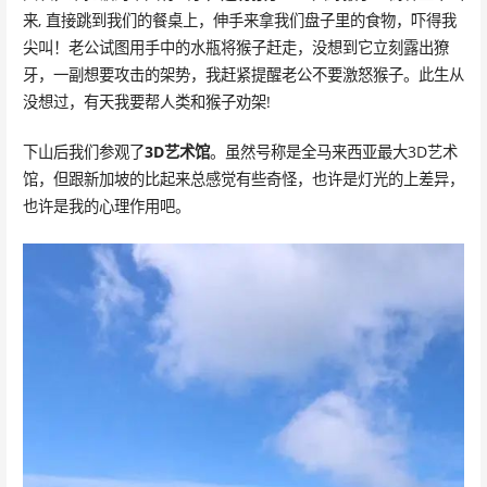
来, 直接跳到我们的餐桌上，伸手来拿我们盘子里的食物，吓得我
尖叫！老公试图用手中的水瓶将猴子赶走，没想到它立刻露出獠
牙，一副想要攻击的架势，我赶紧提醒老公不要激怒猴子。此生从
没想过，有天我要帮人类和猴子劝架!
下山后我们参观了
3D艺术馆
。虽然号称是全马来西亚最大3D艺术
馆，但跟新加坡的比起来总感觉有些奇怪，也许是灯光的上差异，
也许是我的心理作用吧。