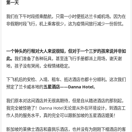
第一天
我们在下午时段搭乘酷航，只需一小时便抵达兰卡威机场。因为在
非假期时段飞行，机上乘客很少，这为疫情间旅行减少一份担忧。
一个钟头的行程对大人来说很短，但对于一个三岁的孩来说并非如
此。
我们准备了各种玩具，甚至连飞行手册都派上用场，谢天谢
地，孩子没有哭闹，全程情绪稳定。
下飞机后的安检、入境、租车、抵达酒店也都十分顺利。这次我们
预定了兰卡威本地的
五星酒店——Danna Hotel
。
我们原本对这间酒店并无很高期待，但是自从踏进酒店的那刻起，
我完全被惊艳了！Danna Hotel无论是从外在环境设计，到酒店工
作人员的服务水平，真的完全可以跟新加坡的五星酒店媲美！
新加坡的莱佛士酒店和嘉佩乐酒店，也并没有为刚刚下榻酒店的客