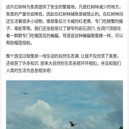
这片红树林为鱼类提供了安全的繁殖地，凡是红树林减少的地方，
鱼类的产量也会降低，因此在红树林捕鱼是被禁止的。在红树林间
还生活着很多小动物，像是象征兰卡威的红老鹰、专门吃螃蟹的猴
子、毒蛇等等。我们还坐船穿过了狭窄的岩石洞穴, 在洞穴顶部住
着一群群专门吃榴莲花的蝙蝠，导游说这种蝙蝠像蜜蜂一样，可以
帮助榴莲授粉。
整个游览过程像是一场生动的自然生态课, 让我不仅欣赏了美景，
还收获了许多知识, 原来大自然的生态系统环环相扣，并且和我们
人类的生活也息息相关呢!