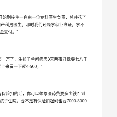
产检开始到接生一直由一位专科医生负责，总共花了
的妇产科男医生。那时我们还是拿就业准证，拿不
金支付。”
来都一万了，生孩子单间病房3天两夜好像要七八千
早上来看一下就4-500。”
没有保险扣的话，你可以想象医药费要多少钱？到
子住院，要不是有保险扣起码也要7000-8000