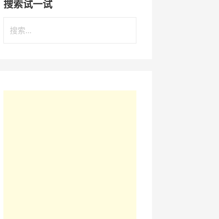
搜索试一试
搜
索
：