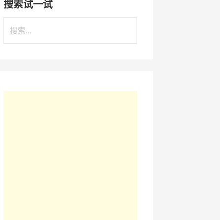
搜索试一试
搜
索
：