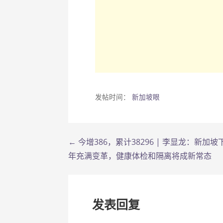
发帖时间：
新加坡眼
← 今增386，累计38296 | 李显龙：新加
文
年充满变革，健康体检和隔离将成新常态
章
导
发表回复
航