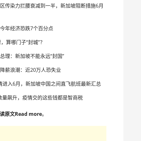
 病毒社区传染力拦腰衰减到一半，新加坡阻断措施6月
新加坡今年经济恐跌7个百分点
，算哪门子“封城”？
李显龙总理：新加坡不能永远“封国”
新加坡降薪浪潮：近20万人恐失业
|疫情进入6月，新加坡中国之间直飞航班最新汇总
数量飙升，疫情交的这些钱都是智商税
读原文Read more
。