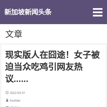
跳
至
新加坡新闻头条
内
容
文章
现实版人在囧途！女子被
迫当众吃鸡引网友热
议……
2022-03-31
toutiao