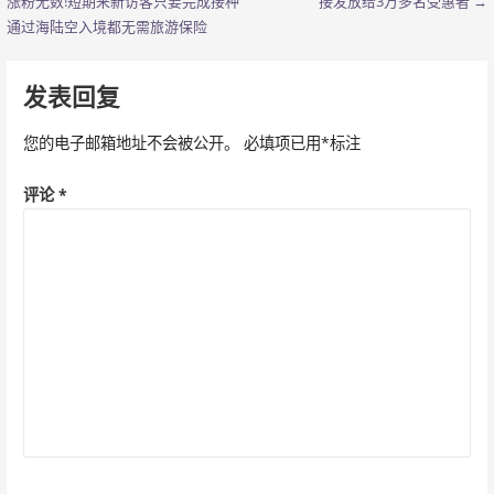
涨粉无数!短期来新访客只要完成接种
接发放给3万多名受惠者 →
章
通过海陆空入境都无需旅游保险
导
发表回复
航
您的电子邮箱地址不会被公开。
必填项已用
*
标注
评论
*