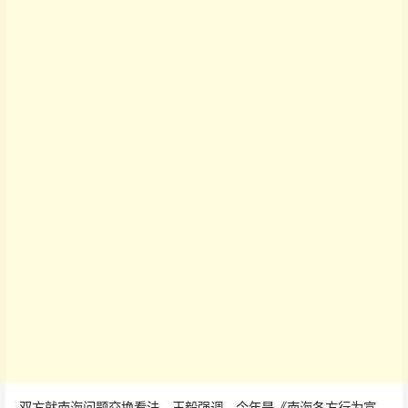
双方就南海问题交换看法。王毅强调，今年是《南海各方行为宣