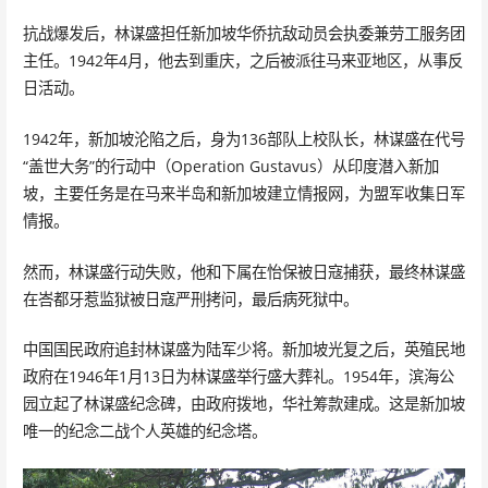
抗战爆发后，林谋盛担任新加坡华侨抗敌动员会执委兼劳工服务团
主任。1942年4月，他去到重庆，之后被派往马来亚地区，从事反
日活动。
1942年，新加坡沦陷之后，身为136部队上校队长，林谋盛在代号
“盖世大务”的行动中（Operation Gustavus）从印度潜入新加
坡，主要任务是在马来半岛和新加坡建立情报网，为盟军收集日军
情报。
然而，林谋盛行动失败，他和下属在怡保被日寇捕获，最终林谋盛
在峇都牙惹监狱被日寇严刑拷问，最后病死狱中。
中国国民政府追封林谋盛为陆军少将。新加坡光复之后，英殖民地
政府在1946年1月13日为林谋盛举行盛大葬礼。1954年，滨海公
园立起了林谋盛纪念碑，由政府拨地，华社筹款建成。这是新加坡
唯一的纪念二战个人英雄的纪念塔。