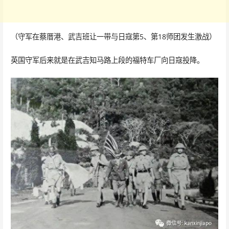
（守军在蔡厝港、武吉班让一带与日寇第5、第18师团发生激战）
英国守军后来就是在武吉知马路上段的福特车厂向日寇投降。