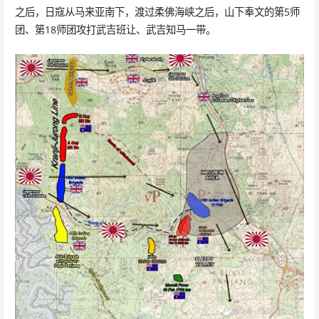
之后，日寇从马来亚南下，渡过柔佛海峡之后，山下奉文的第5师
团、第18师团攻打武吉班让、武吉知马一带。