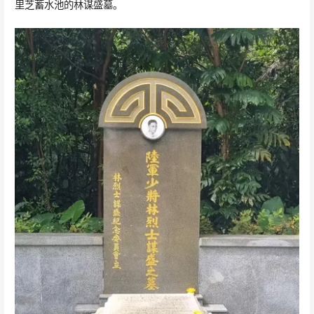
里芝蓄水池的林谋盛墓。