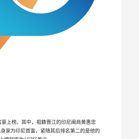
尼富豪上榜。其中，祖籍晋江的印尼闽商黄惠忠
205亿美元身家为印尼首富，紧随其后排名第二的是他的