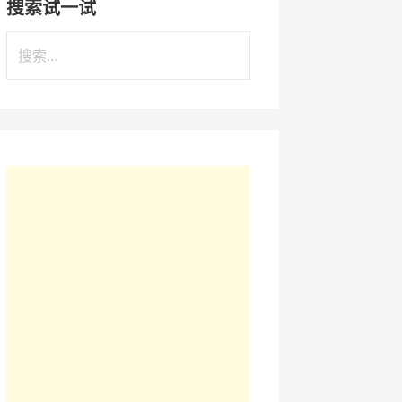
搜索试一试
搜
索
：