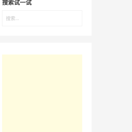
搜索试一试
搜
索
：