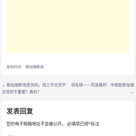
发帖时间：
新加坡新闻
← 新加坡职场变风向，找工作文凭不
羽毛球——苏迪曼杯：中国胜新加坡
文
文凭的不重要？真的？
→
章
导
发表回复
航
您的电子邮箱地址不会被公开。
必填项已用
*
标注