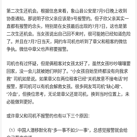
第二次生还机会。根据信息来看，象山县公安是7月9日晚上收到
协查通知。那说明子欣父亲应该是9号报警的。但子欣父亲其实一
直都有报警的念头，特别是在女孩最后出现的7月7日，这也是第
二次生还机会。当女孩说出自己回不来时，很可能她已经知道危险
了。并且在7月7日当天，网约车司机也听到了章父和租客的微信
争执。微信中章父也声称要报警。
司机也有过怀疑，但是俩租客对女孩太好了，虽然女孩吵吵嚷嚷要
回家，没一会儿就被她们哄好了。“小女孩自始至终都没有向我求
救” 司机如是说。如果章父在两位租客已经“关机故意不接电话”时
报警，那司机可以有机会解救女孩。很多网友骂司机“缺心眼”、
“冷血”，但换位思考，无论是章父还是司机，换到当时位置上，未
必能做到更好。
或许章父和司机不报警的也有以下三个原因：
（1）中国人潜移默化有“多一事不如少一事”，总感觉报警就会给