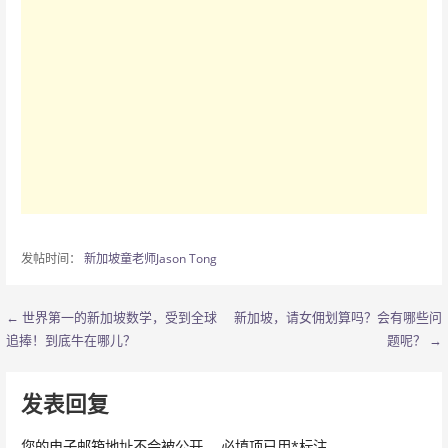
发帖时间：
新加坡童老师Jason Tong
← 世界第一的新加坡数学，受到全球
新加坡，请女佣划算吗？会有哪些问
文
追捧！到底牛在哪儿？
题呢？ →
章
导
发表回复
航
您的电子邮箱地址不会被公开。
必填项已用
*
标注