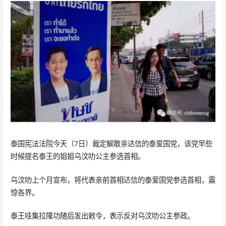
泰国宪法法院今天（7日）裁定解散亲达信的泰爱国党，该党早些
时候提名泰王的姐姐乌汶叻公主参选首相。
乌汶叻上个月宣布，将代表亲前首相达信的泰爱国党参选首相，震
惊各界。
泰王哇集拉隆功随后发出敕令，表示反对乌汶叻公主参政。