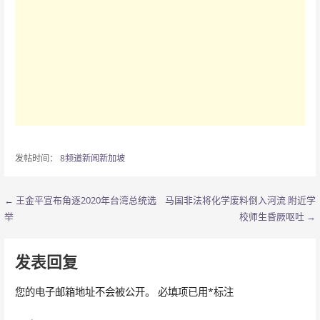
发帖时间：
8频道新闻新加坡
← 王金平宣布角逐2020年台湾总统选
马国非法将化学废料倒入河流 附近学
文
举
校师生昏厥呕吐 →
章
导
发表回复
航
您的电子邮箱地址不会被公开。
必填项已用
*
标注