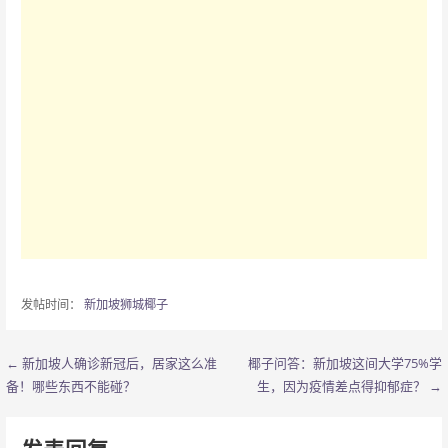
发帖时间：
新加坡狮城椰子
← 新加坡人确诊新冠后，居家这么准
椰子问答：新加坡这间大学75%学
文
备！哪些东西不能碰？
生，因为疫情差点得抑郁症？ →
章
导