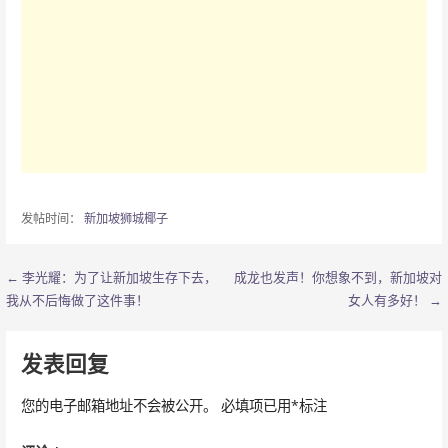
发帖时间：
新加坡狮城椰子
← 李光耀：为了让新加坡生存下去，
成龙也发声！你想象不到，新加坡对
文
我从不后悔做了这件事！
女人有多好！ →
章
导
发表回复
航
您的电子邮箱地址不会被公开。
必填项已用
*
标注