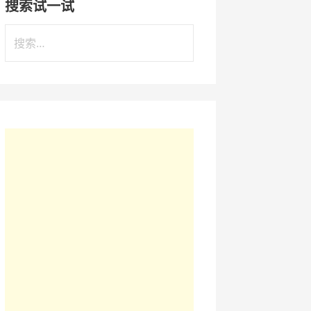
搜索试一试
搜
索
：