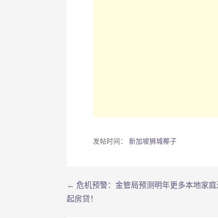
发帖时间：
新加坡狮城椰子
← 危机预警：金管局预测明年更多本地家庭
文
起房贷！
章