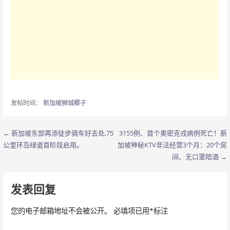
发帖时间：
新加坡狮城椰子
← 新加坡东部再添徒步骑车好去处,75
3155例、首个奥密克戎病例死亡！新
文
公里环岛绿道首阶段启用。
加坡神秘KTV非法经营3个月：20个房
章
间、无口罩陪酒 →
导
发表回复
航
您的电子邮箱地址不会被公开。
必填项已用
*
标注