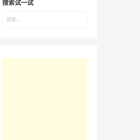
搜索试一试
搜
索
：