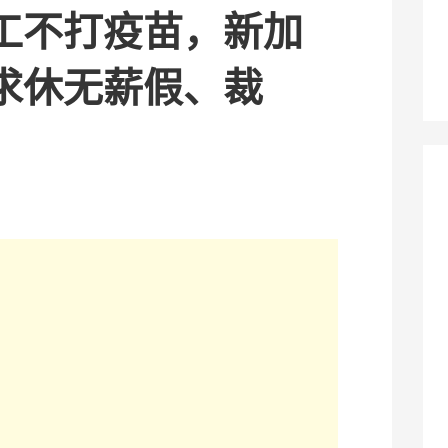
工不打疫苗，新加
求休无薪假、裁