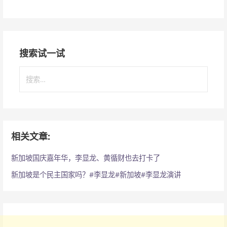
搜索试一试
搜
索
：
相关文章:
新加坡国庆嘉年华，李显龙、黄循财也去打卡了
新加坡是个民主国家吗？#李显龙#新加坡#李显龙演讲