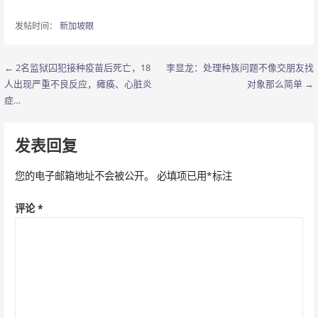
发帖时间：
新加坡眼
← 2名监狱囚犯接种疫苗后死亡，18
李显龙：处理种族问题不像交朋友找
文
人出现严重不良反应，瘫痪、心脏炎
对象那么简单 →
章
症…
导
发表回复
航
您的电子邮箱地址不会被公开。
必填项已用
*
标注
评论
*