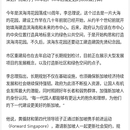
今年是滨海湾花园落成10周年，李总理说，这个过去是一片大海
的花园，建设工作早在几十年前就已经开始，从约半个世纪前就开
始填海建造滨海南和未来的市中心。后来，政府认为应该在市中心
的中央位置打造具地标意义的绿色公共空间，于是开始构思和打造
滨海湾花园。不久后，滨海东花园还要动工建造建国先贤纪念园。
市区重建局也在去年启动了长期规划检讨，目前正在展示大型发展
项目的发展概念，以及打造新社区和绿色空间的点子。
李总理指出，长期规划不仅在基础设施，也须确保新加坡经济持续
发展和社会继续保持强韧。政府为此须不断投入资源，让国人有机
会发挥最大的潜能，同时照顾好年长者和弱势群体，加强新加坡人
的身份认同。“每一代国人都能够有更远大的抱负和理想，为他们
的下一代建设更美好的新加坡。”
他说，黄循财和第四代领导班子正通过新加坡携手前进运动
（Forward Singapore），邀请新加坡人一起更新社会契约，规