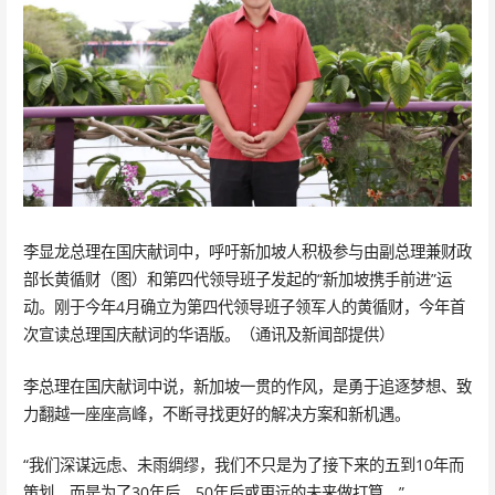
李显龙总理在国庆献词中，呼吁新加坡人积极参与由副总理兼财政
部长黄循财（图）和第四代领导班子发起的“新加坡携手前进”运
动。刚于今年4月确立为第四代领导班子领军人的黄循财，今年首
次宣读总理国庆献词的华语版。（通讯及新闻部提供）
李总理在国庆献词中说，新加坡一贯的作风，是勇于追逐梦想、致
力翻越一座座高峰，不断寻找更好的解决方案和新机遇。
“我们深谋远虑、未雨绸缪，我们不只是为了接下来的五到10年而
策划，而是为了30年后、50年后或更远的未来做打算。”