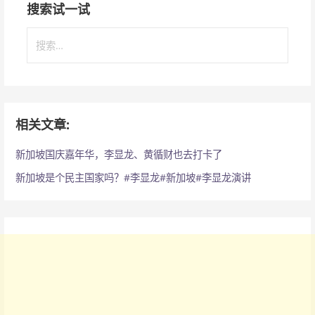
搜索试一试
搜
索
：
相关文章:
新加坡国庆嘉年华，李显龙、黄循财也去打卡了
新加坡是个民主国家吗？#李显龙#新加坡#李显龙演讲