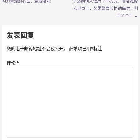
的力量治愈心理、激发潜能
子盗刷他人信用卡35万元，罪名推给
章
去世员工，怂恿警曹长协助串供，判
监51个月 →
导
航
发表回复
您的电子邮箱地址不会被公开。
必填项已用
*
标注
评论
*