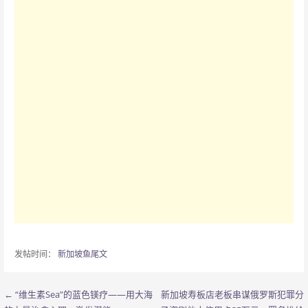
发帖时间：
新加坡鱼尾文
← “维生素Sea”的蓝色镁疗——用大海
新加坡寿板店老板串谋俄罗斯犯罪分
文