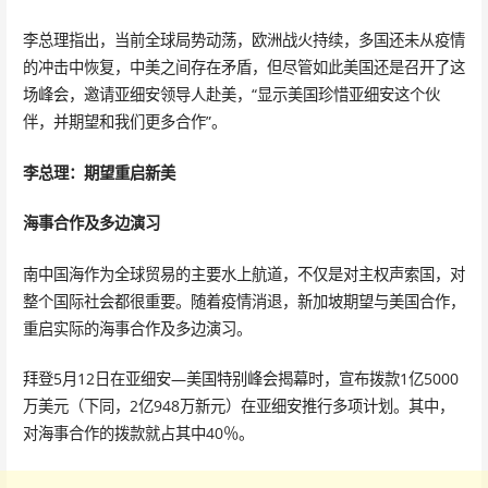
李总理指出，当前全球局势动荡，欧洲战火持续，多国还未从疫情
的冲击中恢复，中美之间存在矛盾，但尽管如此美国还是召开了这
场峰会，邀请亚细安领导人赴美，“显示美国珍惜亚细安这个伙
伴，并期望和我们更多合作”。
李总理：期望重启新美
海事合作及多边演习
南中国海作为全球贸易的主要水上航道，不仅是对主权声索国，对
整个国际社会都很重要。随着疫情消退，新加坡期望与美国合作，
重启实际的海事合作及多边演习。
拜登5月12日在亚细安—美国特别峰会揭幕时，宣布拨款1亿5000
万美元（下同，2亿948万新元）在亚细安推行多项计划。其中，
对海事合作的拨款就占其中40％。