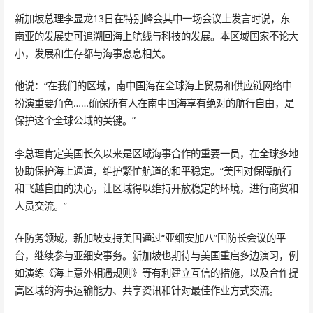
新加坡总理李显龙13日在特别峰会其中一场会议上发言时说，东
南亚的发展史可追溯回海上航线与科技的发展。本区域国家不论大
小，发展和生存都与海事息息相关。
他说：“在我们的区域，南中国海在全球海上贸易和供应链网络中
扮演重要角色……确保所有人在南中国海享有绝对的航行自由，是
保护这个全球公域的关键。”
李总理肯定美国长久以来是区域海事合作的重要一员，在全球多地
协助保护海上通道，维护繁忙航道的和平稳定。“美国对保障航行
和飞越自由的决心，让区域得以维持开放稳定的环境，进行商贸和
人员交流。”
在防务领域，新加坡支持美国通过“亚细安加八”国防长会议的平
台，继续参与亚细安事务。新加坡也期待与美国重启多边演习，例
如演练《海上意外相遇规则》等有利建立互信的措施，以及合作提
高区域的海事运输能力、共享资讯和针对最佳作业方式交流。