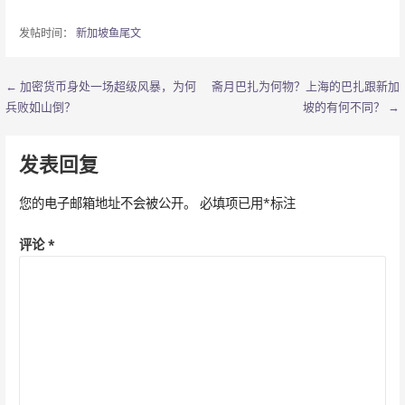
发帖时间：
新加坡鱼尾文
← 加密货币身处一场超级风暴，为何
斋月巴扎为何物？上海的巴扎跟新加
文
兵败如山倒？
坡的有何不同？ →
章
导
发表回复
航
您的电子邮箱地址不会被公开。
必填项已用
*
标注
评论
*