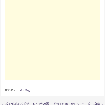
发帖时间：
新加坡go
← 新加坡被疯抢的漱口水/口腔喷雾，
新增13518，死亡5，又一议员确诊 →