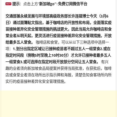
提示
：点击上方”
新加坡go”↑免费订阅微信平台
交通部兼永续发展与环境部高级政务部长许连碹博士今天（3月6
日）通过面簿贴文指出，基于咖啡店的开放性和布局，全面落实疫
苗接种差异化安全管理措施的挑战更大，因此当局允许咖啡店和食
堂业者从明天起，更灵活进行疫苗接种差异化安全管理措施，开放
给最多五人堂食。
咖啡店和食堂，可以从以下三种选项中选择一
项：
1.划分出指定区域让已接种疫苗者不超过五人一组堂食
2.或在
指定时间段（傍晚5时至晚上10时30分）才允许已接种者最多五人
一组堂食
3.或可选择在指定时段开放部分空间让五人堂食。
有兴
趣的业者须向新加坡食品局提案并获得当局批准，在获批后，咖啡
店或食堂业者须在场所出示指示牌和海报，清楚告知食客场所内所
实行的疫苗接种差异化安全管理措施。