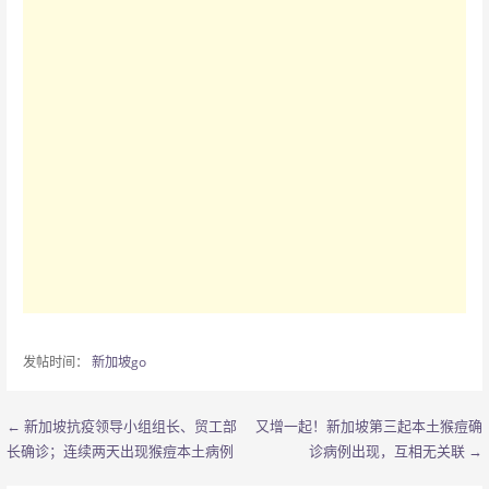
发帖时间：
新加坡go
← 新加坡抗疫领导小组组长、贸工部
又增一起！新加坡第三起本土猴痘确
文
长确诊；连续两天出现猴痘本土病例
诊病例出现，互相无关联 →
章