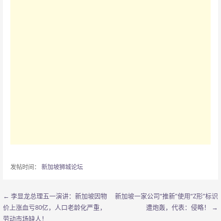
发帖时间：
新加坡狮城论坛
← 李显龙总理五一演讲：新加坡因物
新加坡一家公司“推新”使用“Z形”标识
文
价上涨血亏80亿，人口老龄化严重，
遭炮轰，代表：侵略！ →
章
劳动市场缺人！