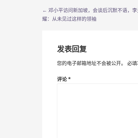
← 邓小平访问新加坡，会谈后沉默不语，李
文
耀：从未见过这样的领袖
章
导
发表回复
航
您的电子邮箱地址不会被公开。
必填
评论
*