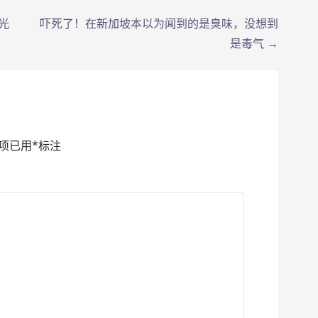
光
吓死了！在新加坡本以为闻到的是臭味，没想到
是毒气 →
项已用
*
标注