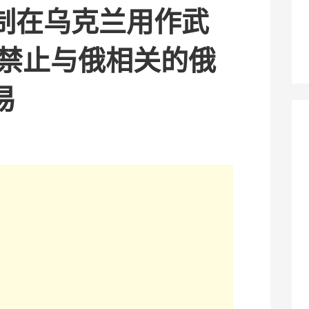
制在乌克兰用作武
 禁止与俄相关的俄
易