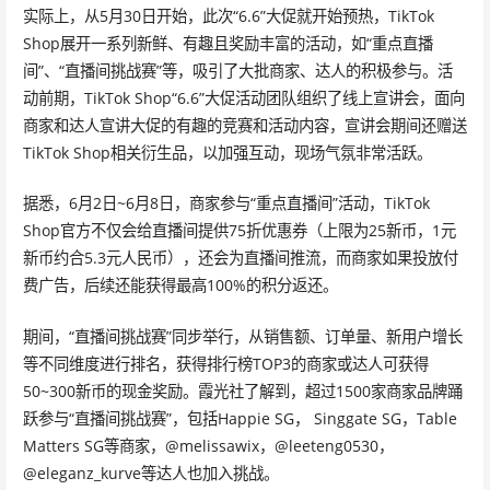
实际上，从5月30日开始，此次“6.6”大促就开始预热，TikTok
Shop展开一系列新鲜、有趣且奖励丰富的活动，如“重点直播
间”、“直播间挑战赛”等，吸引了大批商家、达人的积极参与。活
动前期，TikTok Shop“6.6”大促活动团队组织了线上宣讲会，面向
商家和达人宣讲大促的有趣的竞赛和活动内容，宣讲会期间还赠送
TikTok Shop相关衍生品，以加强互动，现场气氛非常活跃。
据悉，6月2日~6月8日，商家参与“重点直播间”活动，TikTok
Shop官方不仅会给直播间提供75折优惠券（上限为25新币，1元
新币约合5.3元人民币），还会为直播间推流，而商家如果投放付
费广告，后续还能获得最高100%的积分返还。
期间，“直播间挑战赛”同步举行，从销售额、订单量、新用户增长
等不同维度进行排名，获得排行榜TOP3的商家或达人可获得
50~300新币的现金奖励。霞光社了解到，超过1500家商家品牌踊
跃参与“直播间挑战赛”，包括Happie SG， Singgate SG，Table
Matters SG等商家，@melissawix，@leeteng0530，
@eleganz_kurve等达人也加入挑战。