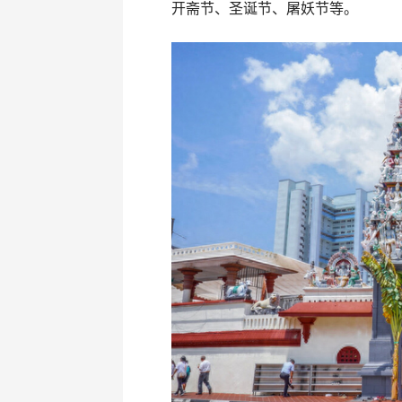
开斋节、圣诞节、屠妖节等。