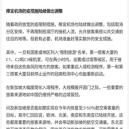
樟宜机场防疫措施陆续做出调整
随着政府放宽防疫限制措施，樟宜机场也陆续做出调整，包括取消
分区安排，不再限制抵境厅的接机人流，允许旅客乘搭公共交通前
往目的地等。但若有必要，机场准备好落实额外的安全措施。
其中，一旦有国家或地区列入“限制旅游”名单，第一搭客大厦的
C1、C2和C3候机室，可在两小时内，设置成过境等候区，用于接
待来自这些高风险地方的旅客。如果重启入境检测程序，第一和第
三搭客大厦目前停止运作的冠病检测中心也能重新启动。
在新加坡大幅度简化入境程序，大规模敞开国门之际，一些重要的
旅客来源地如中国仍维持严格的边境管控。
问及新加坡是否能如期实现在今年内恢复至少50％航空乘客量的
目标，易华仁回应说，欧洲、北美、南亚和东南亚已陆续开放，这
些都是重要的旅客来源地，并会带动新加坡的航空交通量。东北亚