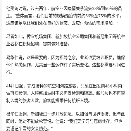
他受访时说，过去两年，航空业因疫情关系流失33％到50％的员
工。“整体而言，我们目前的规模是疫情前约66％至75％的水平，
这应该足以让我们处在良好的状态，去应付预估的需求增加。”
尽管如此，樟宜机场集团、新加坡航空公司集团和新翔集团等航空
业者都在积极招聘，提前做好准备。
易华仁说，这是重要的，因为招聘之余，业者也要培训职员，确保
他们熟悉运作，尤其当一些运作有了实质变化。这些都需要时间进
行。
4月1日起，完成接种的航空和海路旅客，只须在出发前48小时内
做冠病检测，入境新加坡时不必再做检测和隔离。新加坡也不再限
制入境的旅客人数，旅客能搭乘任何航班入境。
易华仁强调，新加坡进一步开放边境，以加强与世界衔接，但与此
同时，绝对不能放松警惕。他说：“我们要学习与冠病共存，但也
要谨记所需的安全防范。”