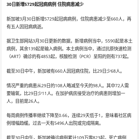
30日新增5729起冠病病例 住院病患减少
新加坡3月30日新增5729起冠病病例，住院病患减少至660人，再
有五人因冠病病逝。
据卫生部网站3月30日更新的数据，新增病例当中，5590起是本土
病例，其余139起是输入病例。本土病例当中，通过抗原快速检测
（ART）确诊的有4853起，核酸检测（PCR）呈阳的则有737起。
截至30日中午，新加坡有660人因冠病住院，比29日少68人。
情况严重的病患从29日的108人略减至今天的98人。其中72人需
要输氧，比29日少11人。在加护病房接受治疗的病患则增加一
人，目前是26人。
每周病例传播率继续下降至0.66，连续29天低于1，意味着社区病
例增幅趋缓。过去一天有5496人出院或完成隔离。
截至30日中午，新加坡确诊病例累计109万零823起，死亡病例