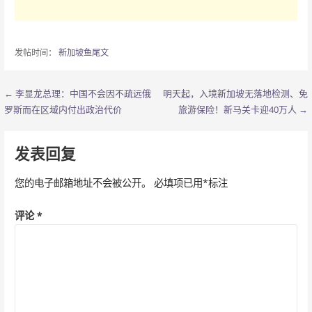
发帖时间：
新加坡鱼尾文
← 李显龙总理：中国不会因不疏远俄
明天起，入境新加坡无落地检测、免
文
罗斯而在区域内付出政治代价
旅游保险！新马关卡迎40万人 →
章
导
发表回复
航
您的电子邮箱地址不会被公开。
必填项已用
*
标注
评论
*