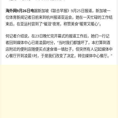
海外网9月26日电
据新加坡《联合早报》9月25日报道，新加坡一
位体育新闻记者日前来到杭州报道亚运会，她在一天忙碌的工作结
束后，在亚运村尝到了“催泪”夜宵，称赞美食“暖胃又暖心”。
何记者介绍说，在23日晚忙完开幕式的报道工作后，她们一行记
者回到媒体中心已是凌晨时分，“当时我们都饿坏了，本打算到酒
店附近的便利店随便买点速食填一填肚子，但突然有人记起媒体中
心餐厅开到凌晨1时，于是我们改变了决定，转往媒体中心餐厅。”