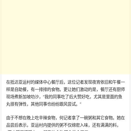
在抵达亚运村的媒体中心餐厅后，这位记者发现夜宵依旧和午餐一
样是自助餐，有一排排的食物。更让她们激动的是，餐厅还有厨师
现场煮新加坡叻沙，“我的同事吃了后大赞好吃，尤其是里面的鱼
丸很有弹性，其他同事也纷纷跟风尝试。”
由于不想在晚上吃辛辣食物，何记者拿了一碗粥和其它食物。她在
品尝后表示，亚运村内提供的粥不仅绵密入味，还有满满的料，